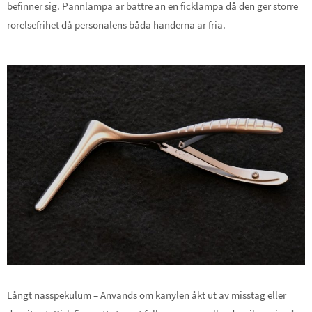
befinner sig. Pannlampa är bättre än en ficklampa då den ger större
rörelsefrihet då personalens båda händerna är fria.
Långt nässpekulum – Används om kanylen åkt ut av misstag eller