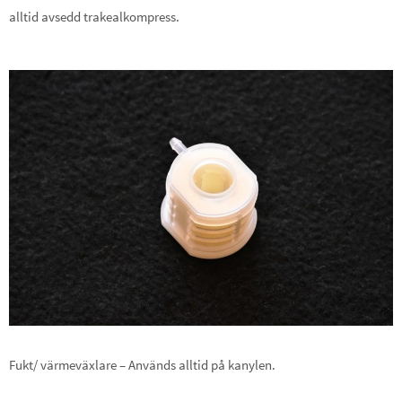
alltid avsedd trakealkompress.
Fukt/ värmeväxlare – Används alltid på kanylen.