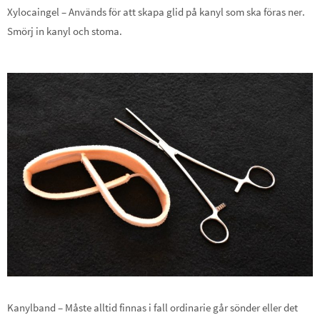
Xylocaingel – Används för att skapa glid på kanyl som ska föras ner.
Smörj in kanyl och stoma.
Kanylband – Måste alltid finnas i fall ordinarie går sönder eller det