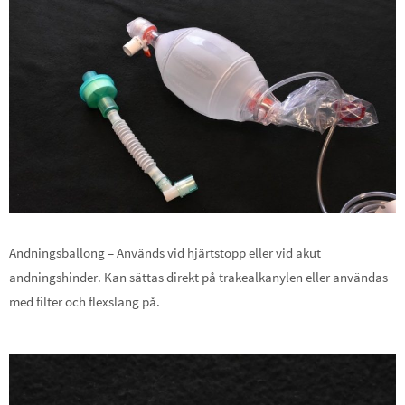
Andningsballong – Används vid hjärtstopp eller vid akut
andningshinder. Kan sättas direkt på trakealkanylen eller användas
med filter och flexslang på.