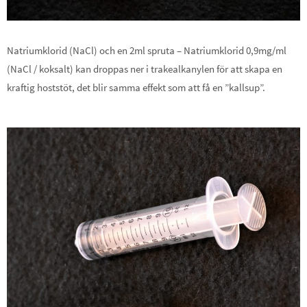
Natriumklorid (NaCl) och en 2ml spruta – Natriumklorid 0,9mg/ml
(NaCl / koksalt) kan droppas ner i trakealkanylen för att skapa en
kraftig hoststöt, det blir samma effekt som att få en ”kallsup”.