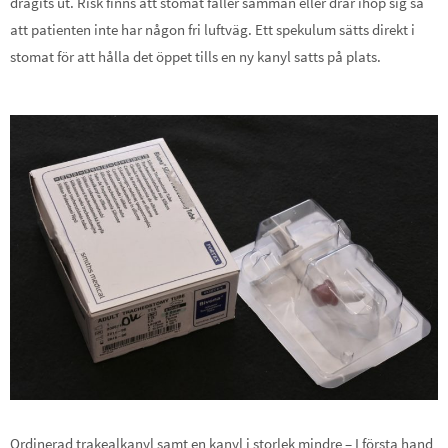
dragits ut. Risk finns att stomat faller samman eller drar ihop sig så
att patienten inte har någon fri luftväg. Ett spekulum sätts direkt i
stomat för att hålla det öppet tills en ny kanyl satts på plats.
Ordinerad trakealkanyl samt en kanyl i storlek mindre – I första hand