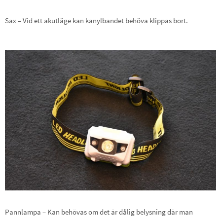
Sax – Vid ett akutläge kan kanylbandet behöva klippas bort.
Pannlampa – Kan behövas om det är dålig belysning där man