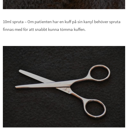
10ml spruta – Om patienten har en kuff på sin kanyl behöver spruta
finnas med för att snabbt kunna tömma kuffen.